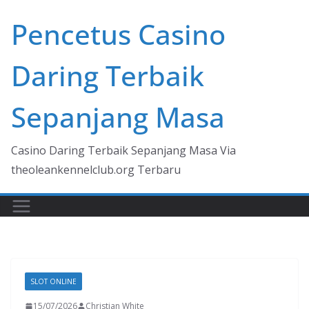
Skip
Pencetus Casino
to
content
Daring Terbaik
Sepanjang Masa
Casino Daring Terbaik Sepanjang Masa Via
theoleankennelclub.org Terbaru
SLOT ONLINE
15/07/2026
Christian White