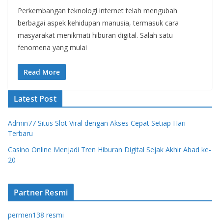
Perkembangan teknologi internet telah mengubah
berbagai aspek kehidupan manusia, termasuk cara
masyarakat menikmati hiburan digital. Salah satu
fenomena yang mulai
Read More
Latest Post
Admin77 Situs Slot Viral dengan Akses Cepat Setiap Hari
Terbaru
Casino Online Menjadi Tren Hiburan Digital Sejak Akhir Abad ke-
20
Partner Resmi
permen138 resmi